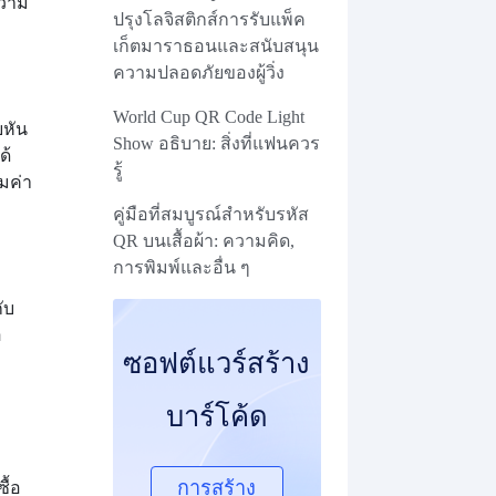
ความ
ปรุงโลจิสติกส์การรับแพ็ค
เก็ตมาราธอนและสนับสนุน
ความปลอดภัยของผู้วิ่ง
World Cup QR Code Light
หัน
Show อธิบาย: สิ่งที่แฟนควร
ด้
รู้
มค่า
คู่มือที่สมบูรณ์สําหรับรหัส
QR บนเสื้อผ้า: ความคิด,
การพิมพ์และอื่น ๆ
ับ
อ
ซอฟต์แวร์สร้าง
บาร์โค้ด
การสร้าง
ื้อ