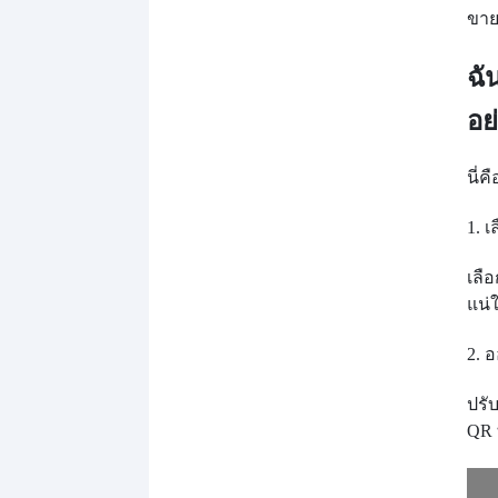
ขาย
ฉั
อย
นี่ค
1. เ
เลื
แน่
2. 
ปรั
QR 