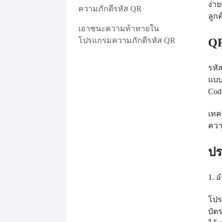
ง่า
ความภักดีรหัส QR
ลูกค
เอาชนะความท้าทายใน
โปรแกรมความภักดีรหัส QR
QR
รหั
แบบ
Cod
เทค
ควา
ปร
1. 
โปร
บัต