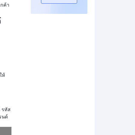
กค้า
้
ให้
 รหัส
รนด์