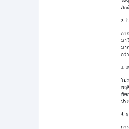
ได้
ภักด
2. 
การ
มาใ
มาก
กว่
3. 
โปร
พฤต
พัฒ
ประ
4. 
การ