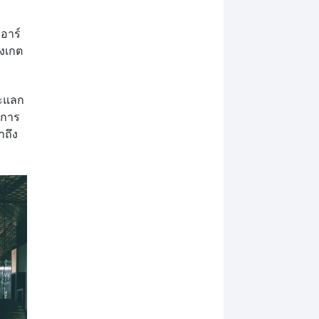
อาร์
ังเกต
ละแลก
องการ
าถึง