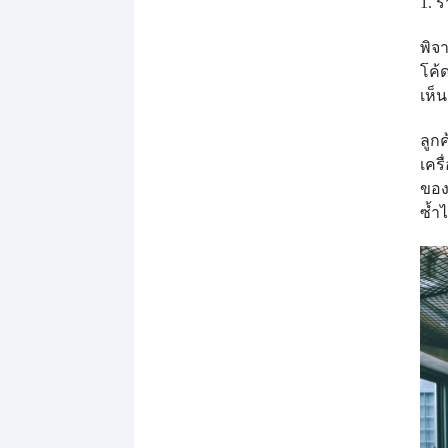
1. 
พิจ
โค้
เห็
ลูก
เครื
ของ
ซ้ำไ