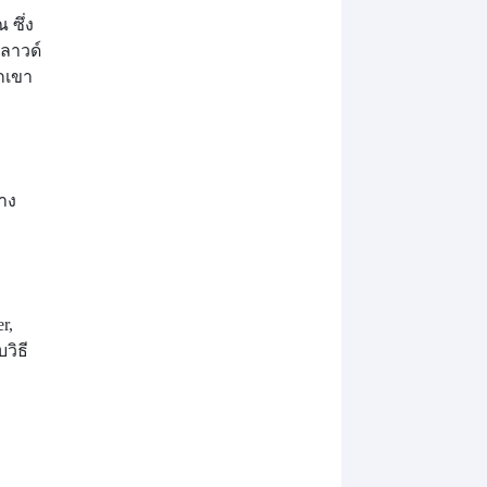
 ซึ่ง
ลาวด์
วกเขา
่าง
r,
วิธี