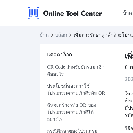
บ้าน
บ้าน
บล็อก
เพิ่มการรักษาลูกค้าด้วยโป
แคตตาล็อก
เพ
Co
QR Code สำหรับบัตรสมาชิก
คืออะไร
20
ประโยชน์ของการใช้
โปรแกรมความภักดีรหัส QR
ในต
เป็
ฉันจะสร้างรหัส QR ของ
มีป
โปรแกรมความภักดีได้
รหั
อย่างไร
วิธ
กรณีศึกษาของโปรแกรม