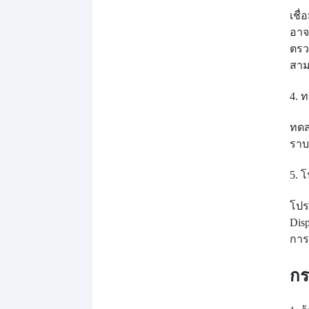
เชื
อาจ
ตรว
สาม
4. 
ทดส
ราบ
5. 
โปร
Disp
การ
กร