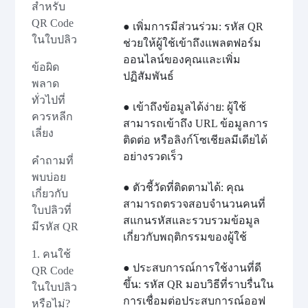
สำหรับ
QR Code
● เพิ่มการมีส่วนร่วม: รหัส QR
ในใบปลิว
ช่วยให้ผู้ใช้เข้าถึงแพลตฟอร์ม
ออนไลน์ของคุณและเพิ่ม
ข้อผิด
ปฏิสัมพันธ์
พลาด
ทั่วไปที่
● เข้าถึงข้อมูลได้ง่าย: ผู้ใช้
ควรหลีก
สามารถเข้าถึง URL ข้อมูลการ
เลี่ยง
ติดต่อ หรือลิงก์โซเชียลมีเดียได้
อย่างรวดเร็ว
คำถามที่
พบบ่อย
● ตัวชี้วัดที่ติดตามได้: คุณ
เกี่ยวกับ
สามารถตรวจสอบจำนวนคนที่
ใบปลิวที่
สแกนรหัสและรวบรวมข้อมูล
มีรหัส QR
เกี่ยวกับพฤติกรรมของผู้ใช้
1. คนใช้
● ประสบการณ์การใช้งานที่ดี
QR Code
ขึ้น: รหัส QR มอบวิธีที่ราบรื่นใน
ในใบปลิว
การเชื่อมต่อประสบการณ์ออฟ
หรือไม่?