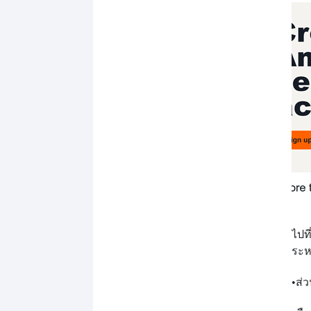
ไปท
ระห
•
ส่