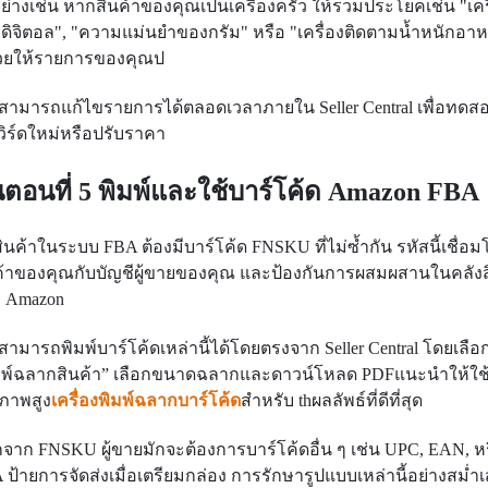
อย่างเช่น หากสินค้าของคุณเป็นเครื่องครัว ให้รวมประโยคเช่น "เคร
วดิจิตอล", "ความแม่นยำของกรัม" หรือ "เครื่องติดตามน้ำหนักอา
ช่วยให้รายการของคุณป
สามารถแก้ไขรายการได้ตลอดเวลาภายใน Seller Central เพื่อทดส
์เวิร์ดใหม่หรือปรับราคา
้นตอนที่ 5 พิมพ์และใช้บาร์โค้ด Amazon FBA
สินค้าในระบบ FBA ต้องมีบาร์โค้ด FNSKU ที่ไม่ซ้ำกัน รหัสนี้เชื่อม
ค้าของคุณกับบัญชีผู้ขายของคุณ และป้องกันการผสมผสานในคลังส
 Amazon
สามารถพิมพ์บาร์โค้ดเหล่านี้ได้โดยตรงจาก Seller Central โดยเลือ
มพ์ฉลากสินค้า” เลือกขนาดฉลากและดาวน์โหลด PDF
แนะนำให้ใช
ภาพสูง
เครื่องพิมพ์ฉลากบาร์โค้ด
สำหรับ th
ผลลัพธ์ที่ดีที่สุด
จาก FNSKU ผู้ขายมักจะต้องการบาร์โค้ดอื่น ๆ เช่น UPC, EAN, ห
 ป้ายการจัดส่งเมื่อเตรียมกล่อง การรักษารูปแบบเหล่านี้อย่างสม่ำ