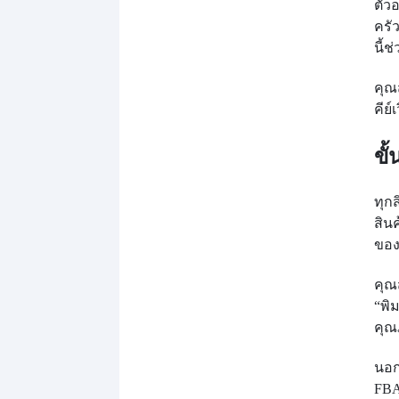
ตัว
ครั
นี้
คุณ
คีย
ขั
ทุก
สิน
ของ
คุณ
“พิ
คุณ
นอก
FBA