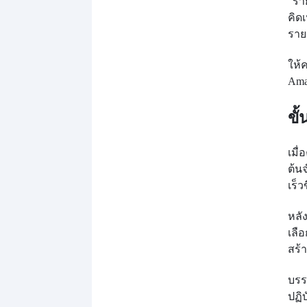
"รา
คิดเ
ราย
ให้
Amaz
ขั
เมื่
ต้น
เร็ว
หลั
เลื
สร้
บรร
ปฏิ