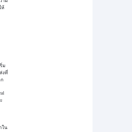
ความ
ให้
ิ่ม
งที่
าก
al
จะ
ะ
้าใน