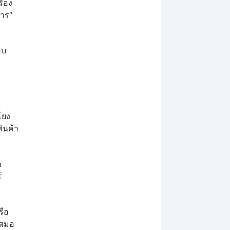
ื่อง
หาร"
อบ
โยง
ินค้า
ก
้
รือ
เสมอ