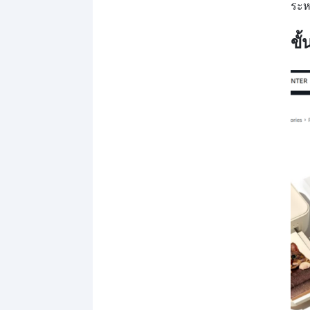
ระห
ขั