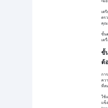
•
มือ
เตร
ตรว
คุณ
ขั้
เคร
ขั
ต้
การ
ควา
ที่
ใช้
แข็