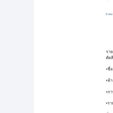
ราย
ตัดส
•
ชื่
•
ห้า
•
ภา
•
รา