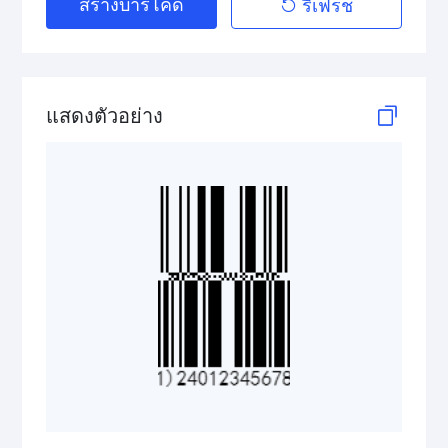
สร้างบาร์โค้ด
รีเฟรช
GS1 DataBar Stacked Composite
GS1 DataBar Stacked Omnidirectional
แสดงตัวอย่าง
GS1 DataBar Stacked Omnidirectional Composite
GS1 DataBar Truncated
GS1 DataBar Truncated Composite
Medical Device Codes
2D Codes
GS1 2D Codes