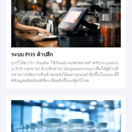
ระบบ POS ค้าปลีก
บาร์โค้ด GS1 DataBar ใช้กันอย่างแพร่หลายสำหรับระบบสแก
น POS (จุดขาย) ค้าปลีกต่างๆ มันถูกออกแบบมาเพื่อให้ผู้ค้าปลี
กสามารถจัดการสินค้าคงคลังได้อย่างแม่นยำยิ่งขึ้นในขณะที่ใ
ห้ข้อมูลผลิตภัณฑ์ที่ละเอียดยิ่งขึ้นแก่ผู้บริโภค