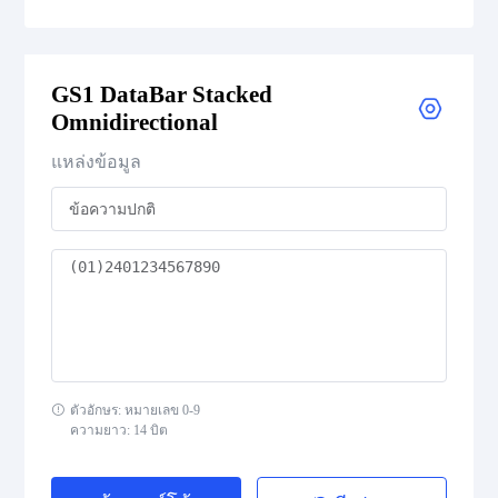
GS1 DataBar Expanded
GS1 DataBar Stacked
GS1 DataBar Expanded Composite
Omnidirectional
GS1 DataBar Expanded Stacked
แหล่งข้อมูล
GS1 DataBar Expanded Stacked Composite
GS1 DataBar Limited
GS1 DataBar Limited Composite
GS1 DataBar Omnidirectional
ตัวอักษร: หมายเลข 0-9
ความยาว: 14 บิต
GS1 DataBar Omnidirectional Composite
GS1 DataBar Stacked