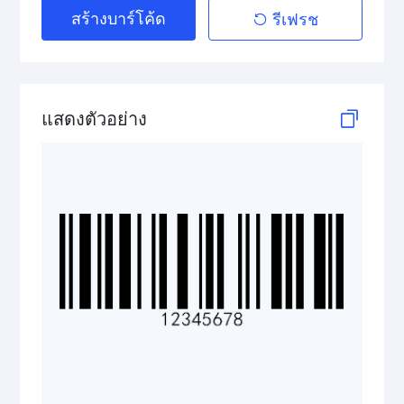
สร้างบาร์โค้ด
รีเฟรช
Telepen
GS1-128 (UCC/EAN-128)
LOGMARS
แสดงตัวอย่าง
EAN/UPC
Postal Codes
ISBN Codes
GS1 DataBar