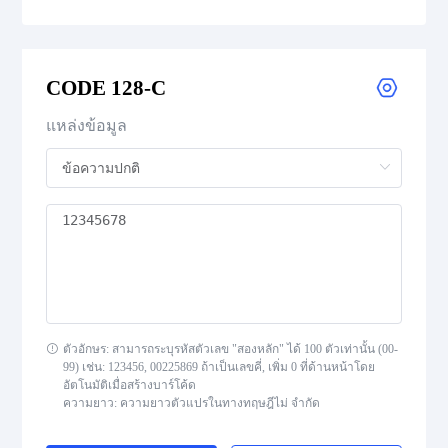
CODE 39
CODE 39 Extended
CODE 128-C
CODE 39 Mod 43
แหล่งข้อมูล
CODE 93
Codabar
Interleaved 2 of 5
Standard 2 of 5
ตัวอักษร: สามารถระบุรหัสตัวเลข "สองหลัก" ได้ 100 ตัวเท่านั้น (00-
99) เช่น: 123456, 00225869 ถ้าเป็นเลขคี่, เพิ่ม 0 ที่ด้านหน้าโดย
MSI Plessey (MSI Mod 10)
อัตโนมัติเมื่อสร้างบาร์โค้ด
ความยาว: ความยาวตัวแปรในทางทฤษฎีไม่ จำกัด
Pharmacode