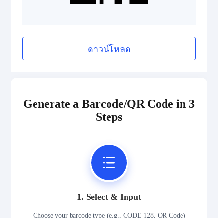
Pharmazentralnummer (PZN)
2D Codes
ดาวน์โหลด
GS1 2D Codes
Generate a Barcode/QR Code in 3
Steps
1. Select & Input
Choose your barcode type (e.g., CODE 128, QR Code)