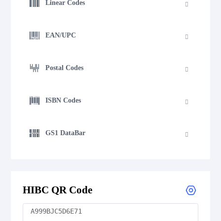
Linear Codes
EAN/UPC
Postal Codes
ISBN Codes
GS1 DataBar
Medical Device Codes
HIBC QR Code
Flattermarken