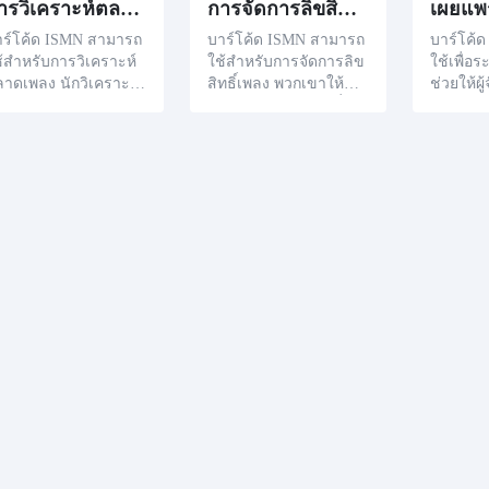
การวิเคราะห์ตลาดเพลง
การจัดการลิขสิทธิ์เพลง
เผยแพ
าร์โค้ด ISMN สามารถ
บาร์โค้ด ISMN สามารถ
บาร์โค้
้สำหรับการวิเคราะห์
ใช้สำหรับการจัดการลิข
ใช้เพื่อ
าดเพลง นักวิเคราะห์
สิทธิ์เพลง พวกเขาให้อำ
ช่วยให้ผู
้พวกมันเพื่อติดตามแล
นาจผู้บริหารลิขสิทธิ์ติด
ละส่งเสร
ตีความแนวโน้มและค
ตามและปกป้องรายละเอี
ยิ่งขึ้น 
ามต้องการของอุตสาห
ยดลิขสิทธิ์ของงานเพลง
SMN ผู้
รรมเพลงอย่างเฉียบแห
อย่างรอบคอบ
ติดตามแ
ม
พลงของตน
นและยั
ดวกในก
โมตงานเ