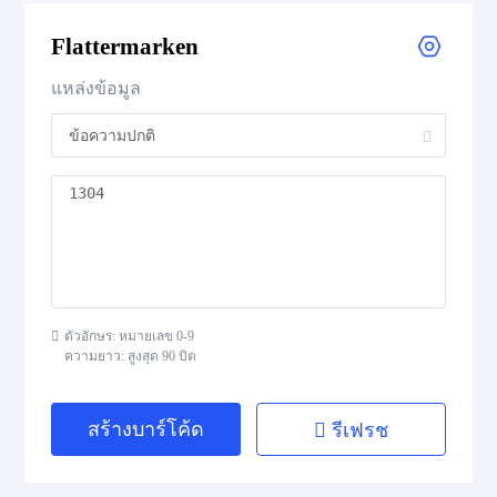
Flattermarken
Flattermarken
แหล่งข้อมูล
HIBC Aztec Code
HIBC Codablock F
HIBC Code 128
HIBC Code 39
ตัวอักษร: หมายเลข 0-9
HIBC Data Matrix
ความยาว: สูงสุด 90 บิต
HIBC Data Matrix Rectangular
สร้างบาร์โค้ด
รีเฟรช
HIBC MicroPDF417