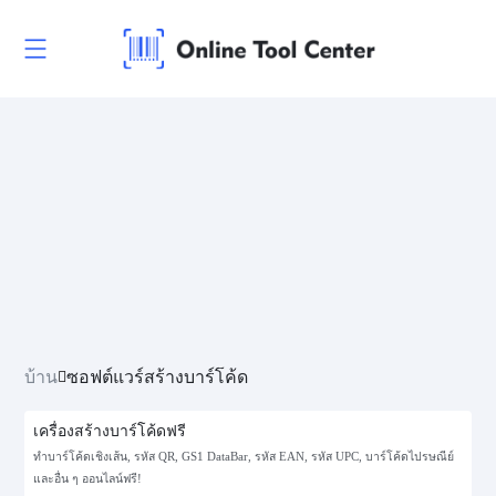
บ้าน
ซอฟต์แวร์สร้างบาร์โค้ด
เครื่องสร้างบาร์โค้ดฟรี
ทำบาร์โค้ดเชิงเส้น, รหัส QR, GS1 DataBar, รหัส EAN, รหัส UPC, บาร์โค้ดไปรษณีย์
และอื่น ๆ ออนไลน์ฟรี!